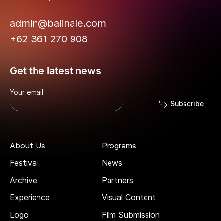
admin@balinale.com
+62 361 270 908
Get the latest news
Your email
Subscribe
About Us
Programs
Festival
News
Archive
Partners
Experience
Visual Content
Logo
Film Submission