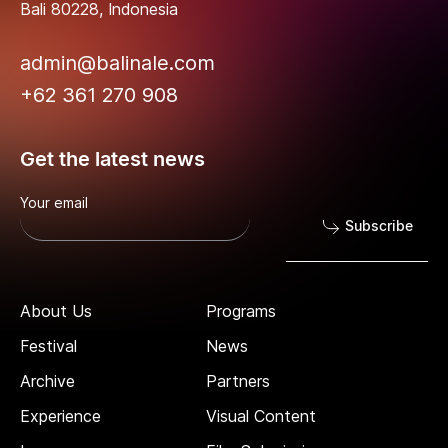
Bali 80228, Indonesia
admin@balinale.com
+62 361 270 908
Get the latest news
Your email
Subscribe
About Us
Programs
Festival
News
Archive
Partners
Experience
Visual Content