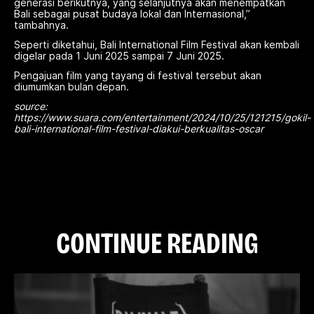
generasi berikutnya, yang selanjutnya akan menempatkan
Bali sebagai pusat budaya lokal dan Internasional,”
tambahnya.
Seperti diketahui, Bali International Film Festival akan kembali
digelar pada 1 Juni 2025 sampai 7 Juni 2025.
Pengajuan film yang tayang di festival tersebut akan
diumumkan bulan depan.
source:
https://www.suara.com/entertainment/2024/10/25/121215/gokil-
bali-international-film-festival-diakui-berkualitas-oscar
C
O
N
T
I
N
U
E
R
E
A
D
I
N
G